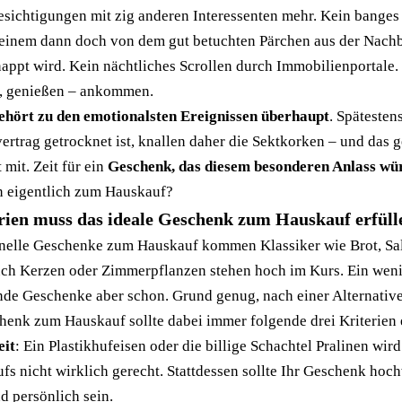
esichtigungen mit zig anderen Interessenten mehr. Kein banges
einem dann doch von dem gut betuchten Pärchen aus der Nachb
ppt wird. Kein nächtliches Scrollen durch Immobilienportale. 
rn, genießen – ankommen.
hört zu den emotionalsten Ereignissen überhaupt
. Spätesten
ertrag getrocknet ist, knallen daher die Sektkorken – und das
 mit. Zeit für ein
Geschenk, das diesem besonderen Anlass wür
 eigentlich zum Hauskauf?
erien muss das ideale Geschenk zum Hauskauf erfüll
tionelle Geschenke zum Hauskauf kommen Klassiker wie Brot, Sa
uch Kerzen oder Zimmerpflanzen stehen hoch im Kurs. Ein wen
nde Geschenke aber schon. Grund genug, nach einer Alternativ
henk zum Hauskauf sollte dabei immer folgende drei Kriterien 
eit
: Ein Plastikhufeisen oder die billige Schachtel Pralinen wi
fs nicht wirklich gerecht. Stattdessen sollte Ihr Geschenk hoch
d persönlich sein.