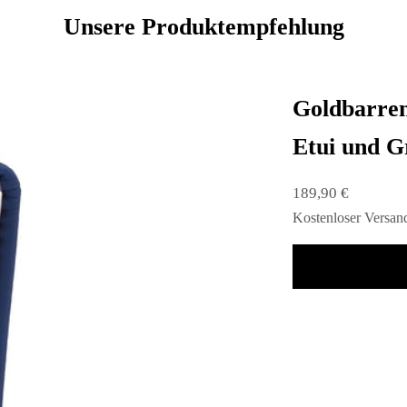
Unsere Produktempfehlung
Goldbarren
Etui und G
Angebot
189,90 €
Kostenloser
Versan