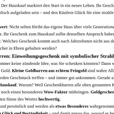
: Der Hauskauf markiert den Start in ein neues Leben. Ihr Gesch
isch aufgeladen sein – und den Käufern Glück für eine strahl
wert
: Nicht selten bleibt das eigene Haus über viele Generation
z. Ihr Geschenk zum Hauskauf sollte denselben Anspruch haben.
ge: Welches Geschenk kommt auch nach Jahrzehnten nicht aus 
cher in Ehren gehalten werden?
ren: Einweihungsgeschenk mit symbolischer Strahl
immer keine zündende Idee, was Sie schenken könnten? Dann wi
: Gold.
Kleine Goldbarren aus echtem Feingold
sind wahre
All
 jeden Geschmack treffen – und immer gut ankommen. Gerade a
Hauskauf
. Warum? Weil Geschenkbarren alle oben genannten Kr
n noch einen besonderen
Wow-Faktor
mitbringen.
Goldgesche
ten Sinne des Wortes
hochwertig
,
und persönlich und werden als
etwas Besonderes
wahrgenomm
n Glück und Beständigkeit
– und damit genau das, worauf es b