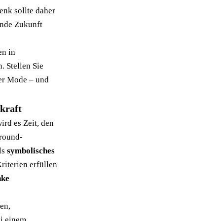
enk sollte daher
ende Zukunft
en in
 Stellen Sie
der Mode – und
kraft
rd es Zeit, den
round-
ls
symbolisches
iterien erfüllen
nke
en,
ei einem