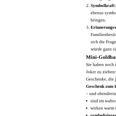
Symbolkraft
ebenso symbol
bringen.
Erinnerungs
Familienbesit
sich die Fra
würde ganz si
Mini-Goldbar
Sie haben noch 
Joker zu ziehen
Geschenke
, die
Geschenk zum 
– und obendrei
sind im wahrs
wirken warm 
symbolisiere