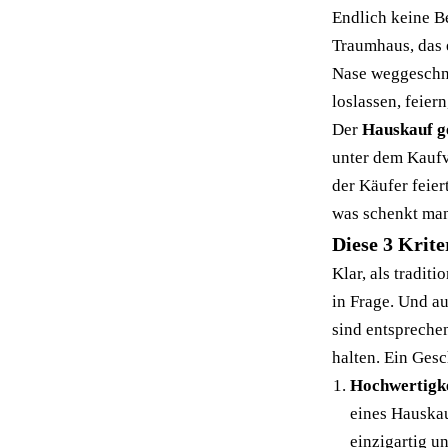
Endlich keine B
Traumhaus, das 
Nase weggeschna
loslassen, feie
Der
Hauskauf ge
unter dem Kaufv
der Käufer feiert
was schenkt man
Diese 3 Krit
Klar, als tradi
in Frage. Und a
sind entspreche
halten. Ein Gesc
Hochwertigk
eines Hauskau
einzigartig un