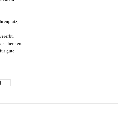
hrenplatz,
vererbt.
geschenken
.
für gute