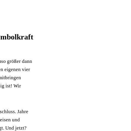
ymbolkraft
Umso größer dann
en eigenen vier
 mitbringen
g ist! Wir
chluss. Jahre
reisen und
t. Und jetzt?