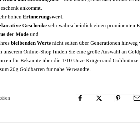
geschenk ankommt,
sehr hohen
Erinnerungswert
,
ekorative Geschenke
sehr wahrscheinlich einen prominenten E
aus der Mode
und
ihres
bleibenden Werts
nicht selten über Generationen hinweg 
In unserem Online-Shop finden Sie eine große Auswahl an
Gold
arren
für Bekannte über die 1/10 Unze
Krügerrand Goldmünze
n zum
20g Goldbarren
für nahe Verwandte.
ooßen