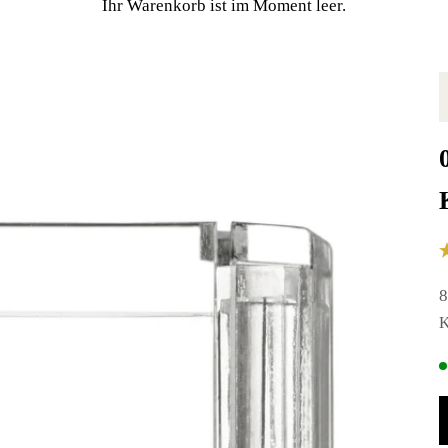
Ihr Warenkorb ist im Moment leer.
A
8
K