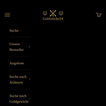
Zum Inhalt springen
Goldstücke24
Menü
Waren
Suche
Unsere
Bestseller
Angebote
Suche nach
Anlässen
Suche nach
Goldgewicht