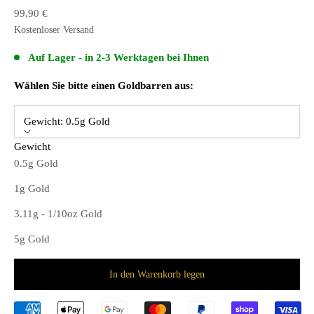
Angebot
99,90 €
Kostenloser
Versand
Auf Lager - in 2-3 Werktagen bei Ihnen
Wählen Sie bitte einen Goldbarren aus:
Gewicht:
0.5g Gold
Gewicht
0.5g Gold
1g Gold
3.11g - 1/10oz Gold
5g Gold
In den Warenkorb legen