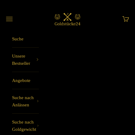
Zum Inhalt springen
Goldstücke24
Menü
Waren
Suche
Unsere
Bestseller
Angebote
Suche nach
Anlässen
Suche nach
Goldgewicht