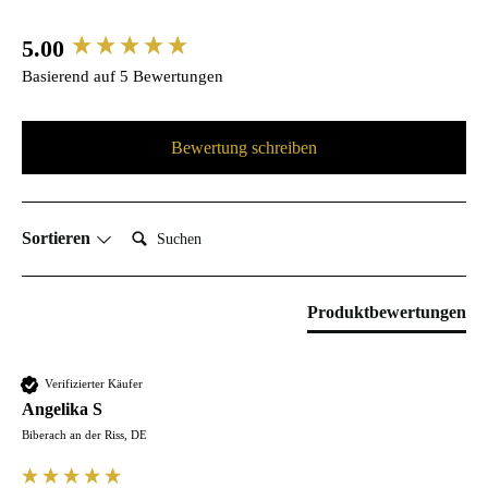
5.00
New content loaded
Basierend auf 5 Bewertungen
Bewertung schreiben
Suchen:
Sortieren
Produktbewertungen
Verifizierter Käufer
Angelika S
Biberach an der Riss, DE