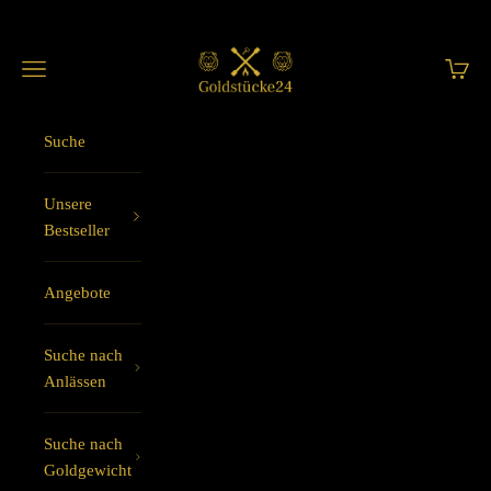
Zum Inhalt springen
Goldstücke24
Menü
Waren
Suche
Unsere
Bestseller
Angebote
Suche nach
Anlässen
Suche nach
Goldgewicht